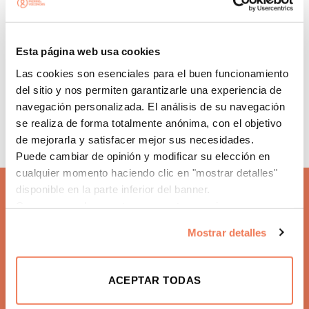
hablando es un campo exigente
, a la par que entretenido,
ya que está
diseñado para que suponga un desafío para
los jugadores
, que se quedarán con las ganas de volver.
Esta página web usa cookies
Las cookies son esenciales para el buen funcionamiento
Santana Golf cuenta con
18 hoyos y par de 72, campo de
del sitio y nos permiten garantizarle una experiencia de
prácticas y putting and pitching Green
. Los servicios que
navegación personalizada. El análisis de su navegación
ofrece: alquiler de buggy, pro-shop y restaurante con terraza,
se realiza de forma totalmente anónima, con el objetivo
aunque, si lo prefieres, siempre podrás cenar en nuestro
de mejorarla y satisfacer mejor sus necesidades.
restaurante Sky Bar
.
Puede cambiar de opinión y modificar su elección en
cualquier momento haciendo clic en "mostrar detalles"
disponible en la parte inferior del banner.
Con su acuerdo, nosotros y nuestros socios usamos
cookies o tecnologías similares para almacenar, acceder
Mostrar detalles
y procesar datos personales como su visita en este sitio
web.
ACEPTAR TODAS