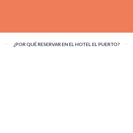
¿POR QUÉ RESERVAR EN EL HOTEL EL PUERTO?
Bloquea tu estancia por 1€
Cancela o modifica tu reserva sin justificantes.
Pet friendly
Tu mascota es bienvenida en nuestro hotel.
Frente a la playa
Ubicación ideal frente a la playa de Fuengirola.