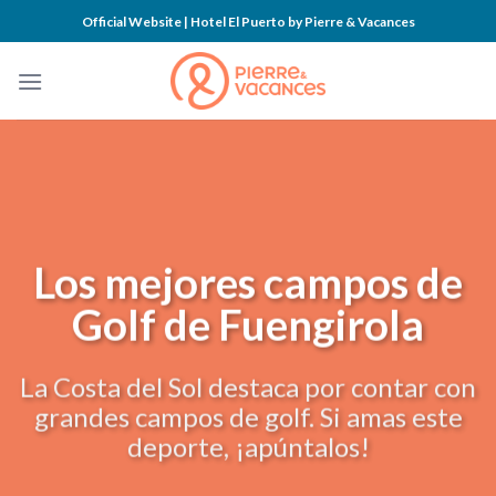
Skip
Official Website | Hotel El Puerto by Pierre & Vacances
to
content
Los mejores campos de
Golf de Fuengirola
La Costa del Sol destaca por contar con
grandes campos de golf. Si amas este
deporte, ¡apúntalos!