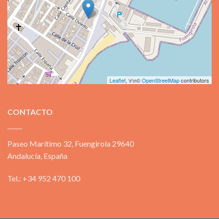
Leaflet
, \r\n©
OpenStreetMap
contributors
CONTACTO
Paseo Marítimo 32, Fuengirola 29640
Andalucía, España
Tel.: +34 952 470 100