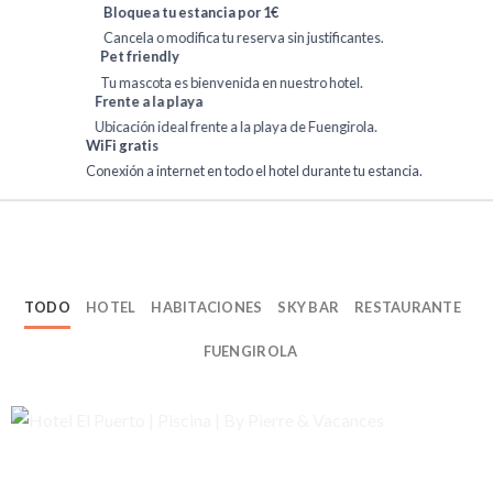
Bloquea tu estancia por 1€
Cancela o modifica tu reserva sin justificantes.
Pet friendly
Tu mascota es bienvenida en nuestro hotel.
Frente a la playa
Ubicación ideal frente a la playa de Fuengirola.
WiFi gratis
Conexión a internet en todo el hotel durante tu estancia.
TODO
HOTEL
HABITACIONES
SKY BAR
RESTAURANTE
FUENGIROLA