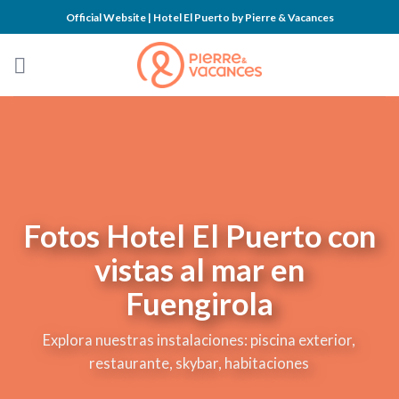
Skip
Official Website | Hotel El Puerto by Pierre & Vacances
to
content
Fotos Hotel El Puerto con
vistas al mar en
Fuengirola
Explora nuestras instalaciones: piscina exterior,
restaurante, skybar, habitaciones