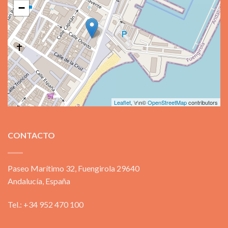
−
Leaflet
, \r\n©
OpenStreetMap
contributors
CONTACTO
Paseo Marítimo 32, Fuengirola 29640
Andalucía, España
Tel.: +34 952 470 100